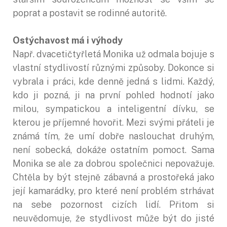
poprat a postavit se rodinné autoritě.
Ostýchavost má i výhody
Např. dvacetičtyřletá Monika už odmala bojuje s
vlastní stydlivostí různými způsoby. Dokonce si
vybrala i práci, kde denně jedná s lidmi. Každý,
kdo ji pozná, ji na první pohled hodnotí jako
milou, sympatickou a inteligentní dívku, se
kterou je příjemné hovořit. Mezi svými přáteli je
známá tím, že umí dobře naslouchat druhým,
není sobecká, dokáže ostatním pomoct. Sama
Monika se ale za dobrou společnici nepovažuje.
Chtěla by být stejně zábavná a prostořeká jako
její kamarádky, pro které není problém strhávat
na sebe pozornost cizích lidí. Přitom si
neuvědomuje, že stydlivost může být do jisté