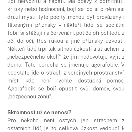
lidí nervozitu a napětí. Má obavy z odmítnutí,
kritiky nebo hodnocení, bojí se, co si o něm asi
druzí myslí. tyto pocity mohou být provázeny i
tělesnými příznaky – někteří lidé se sociální
fobií si stěžují na červenání, potíže při pohledu z
očí do očí, třes rukou a jiné příznaky úzkosti.
Někteří lidé trpí tak silnou úzkostí a strachem z
„nebezpečného okolí“, že jim nedovoluje vyjít z
domu. Tato porucha se jmenuje agorafobie. V
podstatě jde o strach z veřejných prostranství,
míst, kde není rychle dostupná pomoc.
Agorafobik se bojí opustit svůj domov, svou
„bezpečnou zónu“.
Skromnost už se nenosí?
Pro někoho není ostych jen strachem z
ostatních lidí, je to celková úzkost vedoucí k