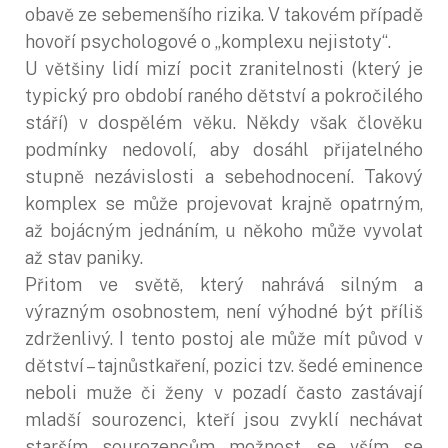
obavě ze sebemenšího rizika. V takovém případě
hovoří psychologové o „komplexu nejistoty“.
U většiny lidí mizí pocit zranitelnosti (který je
typický pro období raného dětství a pokročilého
stáří) v dospělém věku. Někdy však člověku
podmínky nedovolí, aby dosáhl přijatelného
stupně nezávislosti a sebehodnocení. Takový
komplex se může projevovat krajně opatrným,
až bojácným jednáním, u někoho může vyvolat
až stav paniky.
Přitom ve světě, který nahrává silným a
výrazným osobnostem, není výhodné být příliš
zdrženlivý. I tento postoj ale může mít původ v
dětství – tajnůstkaření, pozici tzv. šedé eminence
neboli muže či ženy v pozadí často zastávají
mladší sourozenci, kteří jsou zvyklí nechávat
starším sourozencům možnost se vším se