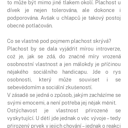
to může být mimo jiné tlakem okolí. Plachost u
dívek je nejen tolerována, ale dokonce i
podporována. Avšak u chlapců je takový postoj
obecně potlačován.
Co se vlastně pod pojmem plachost skrývá?
Plachost by se dala vyjádřit mírou introverze,
což je, jak se zdá, do značné míry vrozená
osobnostní vlastnost a jen málokdy je příčinou
nějakého sociálního handicapu. Jde o rys
osobnosti, který může souviset i se
sebevědomím a sociální zkušeností.
V zásadě se jedná o způsob, jakým zacházíme se
svými emocemi, a není potřeba jej nějak měnit.
Ostýchavost je vlastnost přirozeně se
vyskytující. U dětí jde jednak o věc vývoje – tedy
přirozený prvek v jejich chování – jednak o reakci