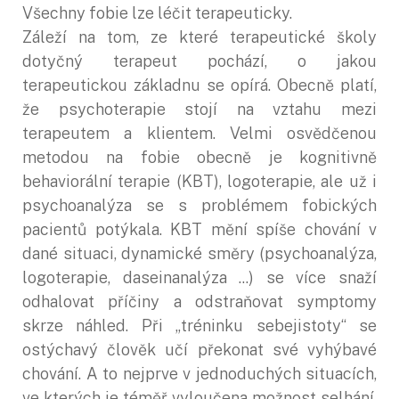
Všechny fobie lze léčit terapeuticky.
Záleží na tom, ze které terapeutické školy
dotyčný terapeut pochází, o jakou
terapeutickou základnu se opírá. Obecně platí,
že psychoterapie stojí na vztahu mezi
terapeutem a klientem. Velmi osvědčenou
metodou na fobie obecně je kognitivně
behaviorální terapie (KBT), logoterapie, ale už i
psychoanalýza se s problémem fobických
pacientů potýkala. KBT mění spíše chování v
dané situaci, dynamické směry (psychoanalýza,
logoterapie, daseinanalýza ...) se více snaží
odhalovat příčiny a odstraňovat symptomy
skrze náhled. Při „tréninku sebejistoty“ se
ostýchavý člověk učí překonat své vyhýbavé
chování. A to nejprve v jednoduchých situacích,
ve kterých je téměř vyloučena možnost selhání.