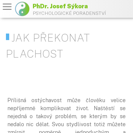
PhDr. Josef Sýkora
PSYCHOLOGICKÉ PORADENSTVÍ
JAK PŘEKONAT
PLACHOST
Přílišná ostýchavost může člověku velice
nepříjemně komplikovat život. Naštěstí se
nejedná o takový problém, se kterým by se
nedalo nic dělat. Svou stydlivost totiž můžete
zmírnit poměrně jednoduchým a