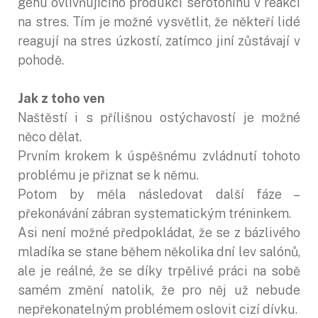
genu ovlivňujícího produkci serotoninu v reakci
na stres. Tím je možné vysvětlit, že někteří lidé
reagují na stres úzkostí, zatímco jiní zůstávají v
pohodě.
Jak z toho ven
Naštěstí i s přílišnou ostýchavostí je možné
něco dělat.
Prvním krokem k úspěšnému zvládnutí tohoto
problému je přiznat se k němu.
Potom by měla následovat další fáze –
překonávání zábran systematickým tréninkem.
Asi není možné předpokládat, že se z bázlivého
mladíka se stane během několika dní lev salónů,
ale je reálné, že se díky trpělivé práci na sobě
samém změní natolik, že pro něj už nebude
nepřekonatelným problémem oslovit cizí dívku.