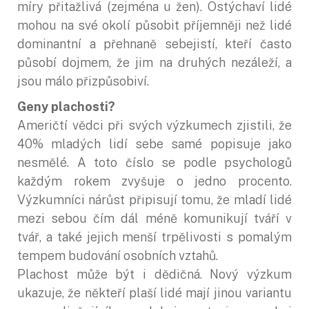
míry přitažlivá (zejména u žen). Ostýchaví lidé
mohou na své okolí působit příjemněji než lidé
dominantní a přehnaně sebejistí, kteří často
působí dojmem, že jim na druhých nezáleží, a
jsou málo přizpůsobiví.
Geny plachosti?
Američtí vědci při svých výzkumech zjistili, že
40% mladých lidí sebe samé popisuje jako
nesmělé. A toto číslo se podle psychologů
každým rokem zvyšuje o jedno procento.
Výzkumníci nárůst připisují tomu, že mladí lidé
mezi sebou čím dál méně komunikují tváří v
tvář, a také jejich menší trpělivosti s pomalým
tempem budování osobních vztahů.
Plachost může být i dědičná. Nový výzkum
ukazuje, že někteří plaší lidé mají jinou variantu