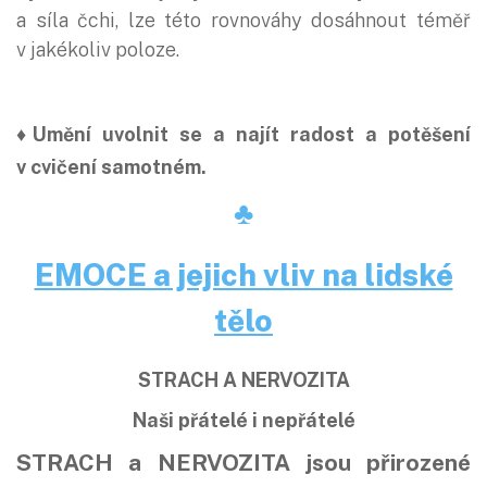
a síla čchi, lze této rovnováhy dosáhnout téměř
v jakékoliv poloze.
♦Umění uvolnit se a najít radost a potěšení
v cvičení samotném.
♣
EMOCE a jejich vliv na lidské
tělo
STRACH A NERVOZITA
Naši přátelé i nepřátelé
STRACH a NERVOZITA
jsou přirozené