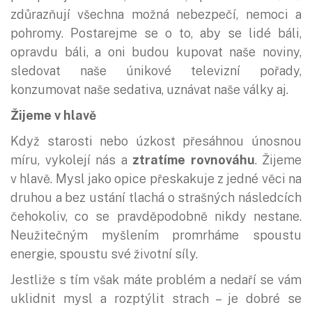
zdůrazňují všechna možná nebezpečí, nemoci a
pohromy. Postarejme se o to, aby se lidé báli,
opravdu báli, a oni budou kupovat naše noviny,
sledovat naše únikové televizní pořady,
konzumovat naše sedativa, uznávat naše války aj.
Žijeme v hlavě
Když starosti nebo úzkost přesáhnou únosnou
míru, vykolejí nás a
ztratíme rovnováhu
. Žijeme
v hlavě. Mysl jako opice přeskakuje z jedné věci na
druhou a bez ustání tlachá o strašných následcích
čehokoliv, co se pravděpodobně nikdy nestane.
Neužitečným myšlením promrháme spoustu
energie, spoustu své životní síly.
Jestliže s tím však máte problém a nedaří se vám
uklidnit mysl a rozptýlit strach – je dobré se