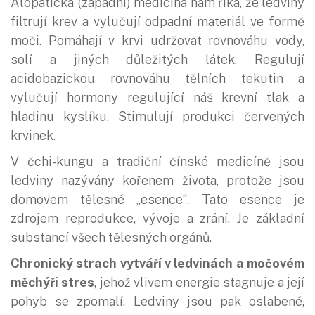
Alopatická (západní) medicína nám říká, že ledviny
filtrují krev a vylučují odpadní materiál ve formě
moči. Pomáhají v krvi udržovat rovnováhu vody,
solí a jiných důležitých látek. Regulují
acidobazickou rovnováhu tělních tekutin a
vylučují hormony regulující náš krevní tlak a
hladinu kyslíku. Stimulují produkci červených
krvinek.
V čchi-kungu a tradiční čínské medicíně jsou
ledviny nazývány kořenem života, protože jsou
domovem tělesné „esence“. Tato esence je
zdrojem reprodukce, vývoje a zrání. Je základní
substancí všech tělesných orgánů.
Chronický strach vytváří v ledvinách a močovém
měchýři stres
, jehož vlivem energie stagnuje a její
pohyb se zpomalí. Ledviny jsou pak oslabené,