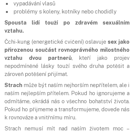
vypadávání vlasů
problémy s koleny, kotníky nebo chodidly
Spousta lidí touží po zdravém sexuálním
vztahu.
Čchi-kung (energetické cvičení) oslavuje
sex jako
přirozenou součást rovnoprávného milostného
vztahu dvou partnerů
, kteří jako projev
nepodmíněné lásky touží svého druha potěšit a
zároveň potěšení přijímat.
Strach
může být naším nejhorším nepřítelem, ale i
naším nejlepším přítelem. Pokud ho ignorujeme a
odmítáme, okrádá nás o všechno bohatství života.
Pokud ho přijmeme a transformujeme, dovede nás
k rovnováze a vnitřnímu míru.
Strach nemusí mít nad naším životem moc –