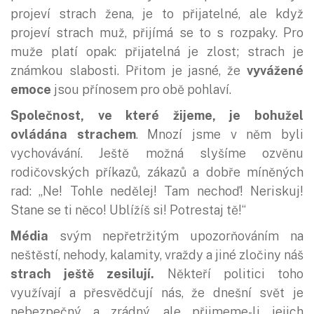
projeví strach žena, je to přijatelné, ale když
projeví strach muž, přijímá se to s rozpaky. Pro
muže platí opak: přijatelná je zlost; strach je
známkou slabosti. Přitom je jasné, že
vyvážené
emoce
jsou přínosem pro obě pohlaví.
Společnost, ve které žijeme, je bohužel
ovládána strachem
. Mnozí jsme v něm byli
vychovávání. Ještě možná slyšíme ozvěnu
rodičovských příkazů, zákazů a dobře míněných
rad: „Ne! Tohle nedělej! Tam nechoď! Neriskuj!
Stane se ti něco! Ublížíš si! Potrestaj tě!“
Média
svým nepřetržitým upozorňováním na
neštěstí, nehody, kalamity, vraždy a jiné zločiny náš
strach ještě zesilují.
Někteří politici toho
využívají a přesvědčují nás, že dnešní svět je
nebezpečný a zrádný, ale přijmeme-li jejich