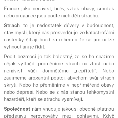
Emoce jako nenávist, hněv, vztek obavy, smutek
nebo arogance jsou podle nich děti strachu.
Strach
, to je nedostatek důvěry v budoucnost,
stav mysli, který nás přesvědčuje, že katastrofální
následky číhají hned za rohem a že se jim nelze
vyhnout ani je řídit.
Pocit bezmoci je tak bolestný, že se ho snažíme
nějak vytlačit: proměníme strach na zlost nebo
nenávist vůči domnělému „nepříteli“. Nebo
zaujmeme arogantní postoj, abychom svůj strach
skryli. Nebo ho přeměníme v nepřiměřené obavy
nebo depresi. Nebo se z nás stanou lehkomyslní
hazardéři, kteří se strachu vysmívají.
Společnost
nám vnucuje jakousi obecně platnou
představu nerovnováhy mezi pohlavími. Když