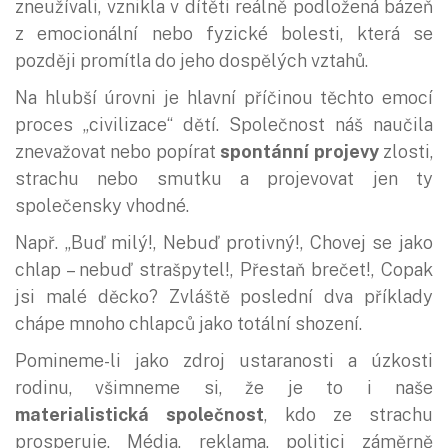
zneužívali, vznikla v dítěti reálně podložená bázeň
z emocionální nebo fyzické bolesti, která se
později promítla do jeho dospělých vztahů.
Na hlubší úrovni je hlavní příčinou těchto emocí
proces „civilizace“ dětí. Společnost náš naučila
znevažovat nebo popírat
spontánní projevy
zlosti,
strachu nebo smutku a projevovat jen ty
společensky vhodné.
Např. „Buď milý!, Nebuď protivný!, Chovej se jako
chlap – nebuď strašpytel!, Přestaň brečet!, Copak
jsi malé děcko? Zvláště poslední dva příklady
chápe mnoho chlapců jako totální shození.
Pomineme-li jako zdroj ustaranosti a úzkosti
rodinu, všimneme si, že je to i naše
materialistická společnost
, kdo ze strachu
prosperuje. Média, reklama, politici záměrně