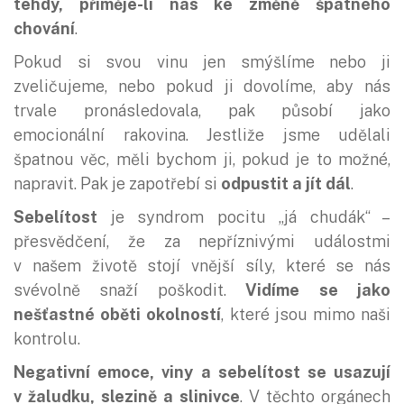
tehdy, přiměje-li nás ke změně špatného
chování
.
Pokud si svou vinu jen smýšlíme nebo ji
zveličujeme, nebo pokud ji dovolíme, aby nás
trvale pronásledovala, pak působí jako
emocionální rakovina. Jestliže jsme udělali
špatnou věc, měli bychom ji, pokud je to možné,
napravit. Pak je zapotřebí si
odpustit a jít dál
.
Sebelítost
je syndrom pocitu „já chudák“ –
přesvědčení, že za nepříznivými událostmi
v našem životě stojí vnější síly, které se nás
svévolně snaží poškodit.
Vidíme se jako
nešťastné oběti okolností
, které jsou mimo naši
kontrolu.
Negativní emoce, viny a sebelítost se usazují
v žaludku, slezině a slinivce
. V těchto orgánech