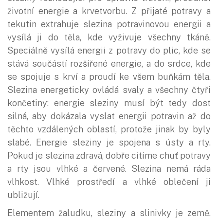
životní energie a krvetvorbu. Z přijaté potravy a
tekutin extrahuje slezina potravinovou energii a
vysílá ji do těla, kde vyživuje všechny tkáně.
Speciálně vysílá energii z potravy do plic, kde se
stává součástí rozšířené energie, a do srdce, kde
se spojuje s krví a proudí ke všem buňkám těla.
Slezina energeticky ovládá svaly a všechny čtyři
končetiny: energie sleziny musí být tedy dost
silná, aby dokázala vyslat energii potravin až do
těchto vzdálených oblastí, protože jinak by byly
slabé. Energie sleziny je spojena s ústy a rty.
Pokud je slezina zdravá, dobře cítíme chuť potravy
a rty jsou vlhké a červené. Slezina nemá ráda
vlhkost. Vlhké prostředí a vlhké oblečení ji
ubližují.
Elementem žaludku, sleziny a slinivky je země.