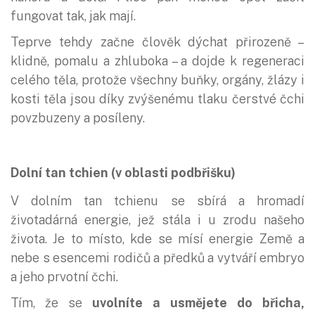
fungovat tak, jak mají.
Teprve tehdy začne člověk dýchat přirozeně –
klidně, pomalu a zhluboka – a dojde k regeneraci
celého těla, protože všechny buňky, orgány, žlázy i
kosti těla jsou díky zvýšenému tlaku čerstvé čchi
povzbuzeny a posíleny.
Dolní tan tchien (v oblasti podbřišku)
V dolním tan tchienu se sbírá a hromadí
životadárná energie, jež stála i u zrodu našeho
života. Je to místo, kde se mísí energie Země a
nebe s esencemi rodičů a předků a vytváří embryo
a jeho prvotní čchi.
Tím, že se
uvolníte a usmějete do břicha,