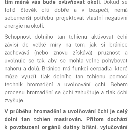
tím méně vás bude ovlivňovat okolí
. Dokud se
totiž člověk cítí dobře a v bezpečí, nemá
sebemenší potřebu projektovat vlastní negativní
energie na okolí.
Schopnost dolního tan tchienu aktivovat čchi
závisí do velké míry na tom, jak si bránice
zachovává (nebo znovu získává) pružnost a
uvolňuje se tak, aby se mohla volně pohybovat
nahoru a dolů. Bránice má funkci čerpadla, které
může využít tlak dolního tan tchienu pomocí
technik hromadění a uvolňování čchi. Během
procesu hromadění se čchi zahušťuje a tlak čchi
zvyšuje.
V průběhu hromadění a uvolňování čchi je celý
dolní tan tchien masírován. Přitom dochází
k povzbuzení orgánů dutiny břišní, vylučování