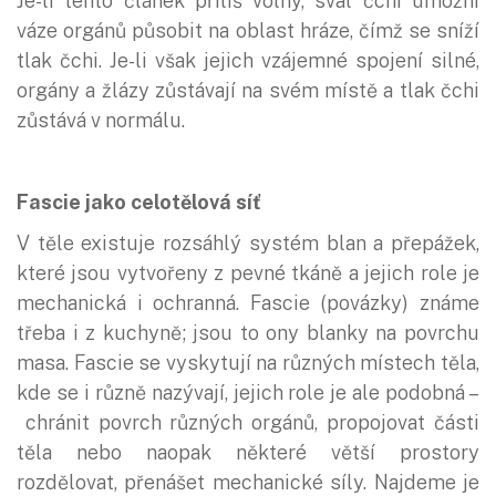
Je-li tento článek příliš volný, sval čchi umožní
váze orgánů působit na oblast hráze, čímž se sníží
tlak čchi. Je-li však jejich vzájemné spojení silné,
orgány a žlázy zůstávají na svém místě a tlak čchi
zůstává v normálu.
Fascie jako celotělová síť
V těle existuje rozsáhlý systém blan a přepážek,
které jsou vytvořeny z pevné tkáně a jejich role je
mechanická i ochranná. Fascie (povázky) známe
třeba i z kuchyně; jsou to ony blanky na povrchu
masa. Fascie se vyskytují na různých místech těla,
kde se i různě nazývají, jejich role je ale podobná –
chránit povrch různých orgánů, propojovat části
těla nebo naopak některé větší prostory
rozdělovat, přenášet mechanické síly. Najdeme je