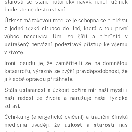
starostí se stane notorický návyk, jejich účinek
bude stejně destruktivní.
Úzkost má takovou moc, že je schopna se přelévat
z jedné těžké situace do jiné, která s tou první
vůbec nesouvisí. Umí se šířit a přerůstá v
ustrašený, nervózní, podezíravý přístup ke všemu
v životě.
Ironií osudu je, že zaměříte-li se na domnělou
katastrofu, výrazně se zvýší pravděpodobnost, že
ji k sobě opravdu přitáhnete.
Stálá ustaranost a úzkost požírá mír naší mysli i
naši radost ze života a narušuje naše fyzické
zdraví.
Čchi-kung (energetické cvičení) a tradiční čínská
medicína uvádějí, že
úzkost
a
starosti
nás