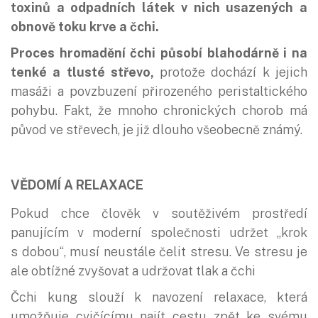
toxinů a odpadních látek v nich usazených a
obnově toku krve a čchi.
Proces hromadění čchi působí blahodárně i na
tenké a tlusté střevo,
protože dochází k jejich
masáži a povzbuzení přirozeného peristaltického
pohybu. Fakt, že mnoho chronických chorob má
původ ve střevech, je již dlouho všeobecně známý.
VĚDOMÍ A RELAXACE
Pokud chce člověk v soutěživém prostředí
panujícím v moderní společnosti udržet „krok
s dobou“, musí neustále čelit stresu. Ve stresu je
ale obtížné zvyšovat a udržovat tlak a čchi
Čchi kung slouží k navození relaxace, která
umožňuje cvičícímu najít cestu zpět ke svému