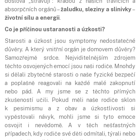
doslova „stravují“: kradou z našich trávicích a
absorpčních orgánů –
žaludku, sleziny a slinivky
–
životní sílu a energii
.
Co je příčinou ustaranosti a úzkosti?
Starosti a úzkost jsou symptomy nedostatečné
důvěry. A který vnitřní orgán je domovem důvěry?
Samozřejmě srdce. Nejviditelnějším zdrojem
těchto osvojených emocí jsou naši rodiče. Mnohdy
si dělali zbytečné starosti o naše fyzické bezpečí
a poplašně reagovali na každé malé zakopnutí
nebo pád. A my jsme se z těchto přímých
zkušeností učili. Pokud měli naše rodiče sklon
k pesimismu a z obav a úzkostlivosti si
vypěstovali návyk, mohli jsme si tyto emoce
osvojit i nevědomě. A v těch nešťastných
případech, kdy rodiče své děti odmítali, týrali nebo