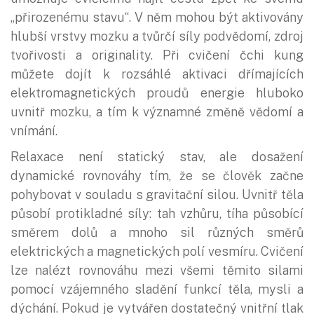
„přirozenému stavu“. V něm mohou být aktivovány
hlubší vrstvy mozku a tvůrčí síly podvědomí, zdroj
tvořivosti a originality. Při cvičení čchi kung
můžete dojít k rozsáhlé aktivaci dřímajících
elektromagnetických proudů energie hluboko
uvnitř mozku, a tím k významné změně vědomí a
vnímání.
Relaxace není statický stav, ale dosažení
dynamické rovnováhy tím, že se člověk začne
pohybovat v souladu s gravitační silou. Uvnitř těla
působí protikladné síly: tah vzhůru, tíha působící
směrem dolů a mnoho sil různých směrů
elektrických a magnetických polí vesmíru. Cvičení
lze nalézt rovnováhu mezi všemi těmito silami
pomocí vzájemného sladění funkcí těla, mysli a
dýchání. Pokud je vytvářen dostatečný vnitřní tlak