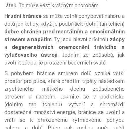
látek. To může vést k vážným chorobám.
Hrudní bránice
se může volně pohybovat nahoru a
dolů jen tehdy, když je podbřišek (dolní tan tchien)
dobře chráněn před mentálním a emocionálním
stresem a napětím
. Ty jsou hlavní příčinou
zácpy
a
degenerativních onemocnění trávicího a
vylučovacího ústrojí
. Jedním ze způsobů, jak
uvolnit zácpu, je protažení bederních svalů.
S pohybem bránice směrem dolů vzniká větší
prostor pro plíce, které předtím trpěly následkem
zrychleného, mělkého dechu způsobeného
stresem a napětím. Jakmile se v podbřišku
(dolním tan tchienu) vytvoří a shromáždí
dostatečné množství energie, bránice se uvolní a
vrátí se k přirozenému rytmickému pohybu
nahoru a dolů. Plíce pak mohou opět začít