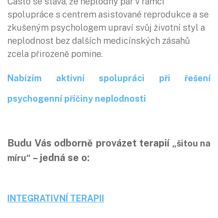
Často se stává, že neplodný pár v rámci
spolupráce s centrem asistované reprodukce a se
zkušeným psychologem upraví svůj životní styl a
neplodnost bez dalších medicínských zásahů
zcela přirozeně pomine.
Nabízím aktivní spolupráci při řešení
psychogenní příčiny neplodnosti
Budu Vás odborně provázet terapií
„šitou na
– jedná se o:
míru“
INTEGRATIVNÍ TERAPII