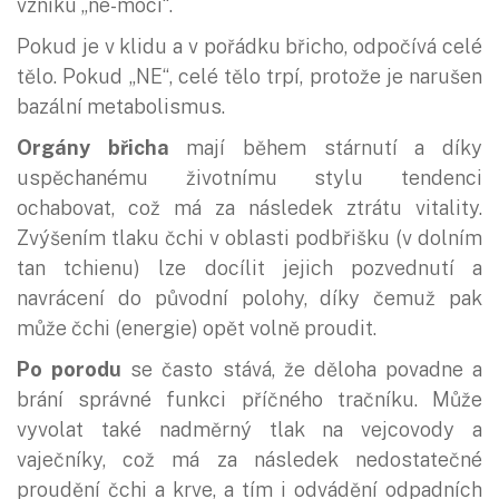
vzniku „ne-moci“.
Pokud je v klidu a v pořádku břicho, odpočívá celé
tělo. Pokud „NE“, celé tělo trpí, protože je narušen
bazální metabolismus.
Orgány břicha
mají během stárnutí a díky
uspěchanému životnímu stylu tendenci
ochabovat, což má za následek ztrátu vitality.
Zvýšením tlaku čchi v oblasti podbřišku (v dolním
tan tchienu) lze docílit jejich pozvednutí a
navrácení do původní polohy, díky čemuž pak
může čchi (energie) opět volně proudit.
Po porodu
se často stává, že děloha povadne a
brání správné funkci příčného tračníku. Může
vyvolat také nadměrný tlak na vejcovody a
vaječníky, což má za následek nedostatečné
proudění čchi a krve, a tím i odvádění odpadních