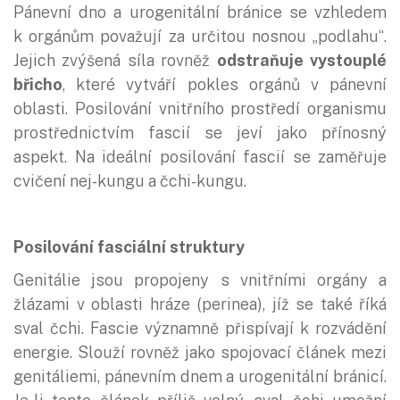
Pánevní dno a urogenitální bránice se vzhledem
k orgánům považují za určitou nosnou „podlahu“.
Jejich zvýšená síla rovněž
odstraňuje vystouplé
břicho
, které vytváří pokles orgánů v pánevní
oblasti. Posilování vnitřního prostředí organismu
prostřednictvím fascií se jeví jako přínosný
aspekt. Na ideální posilování fascií se zaměřuje
cvičení nej-kungu a čchi-kungu.
Posilování fasciální struktury
Genitálie jsou propojeny s vnitřními orgány a
žlázami v oblasti hráze (perinea), jíž se také říká
sval čchi. Fascie významně přispívají k rozvádění
energie. Slouží rovněž jako spojovací článek mezi
genitáliemi, pánevním dnem a urogenitální bránicí.